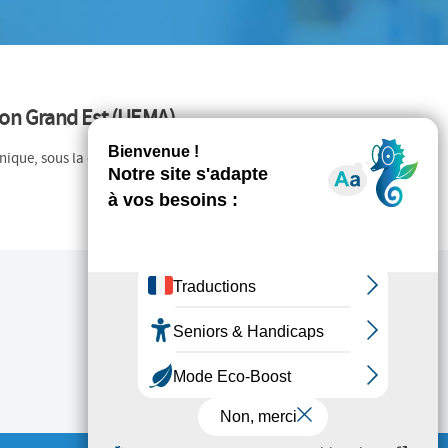
ion Grand Est (UEMA)
hnique, sous la direction de Thibault Marmont