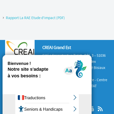
Rapport La RAE Etude d'impact (PDF)
CREAI Grand Est
Cité administrative Tirlet : Bât. 3 – 51036
CHALONS-EN-CHAMPAGNE Cedex
Antenne Lorraine : 132 rue André Bisiaux
54320 Maxéville
Antenne Alsace : Place de la Gare - Centre
d'Affaires le 1840 – 67600 SELESTAT
SUIVEZ-NOUS