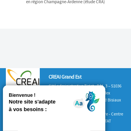
en région Champagne-Ardenne (étude CRA)
CREAI Grand Est
Cité administrative Tirlet : Bât. 3 – 51036
CHALONS-EN-CHAMPAGNE Cedex
Antenne Lorraine : 132 rue André Bisiaux
54320 Maxéville
Antenne Alsace : Place de la Gare - Centre
d'Affaires le 1840 – 67600 SELESTAT