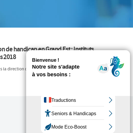
n de handicap en Grand Est : Instituts
es 2018
us la direction de Thibault Marmont - Décembre 2019