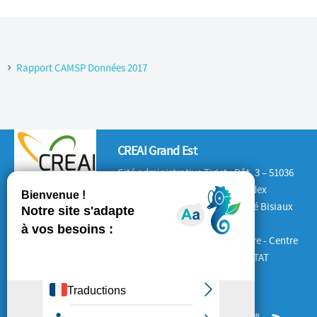
Rapport CAMSP Données 2017
CREAI Grand Est
Cité administrative Tirlet : Bât. 3 – 51036
CHALONS-EN-CHAMPAGNE Cedex
Antenne Lorraine : 132 rue André Bisiaux
54320 Maxéville
Antenne Alsace : Place de la Gare - Centre
d'Affaires le 1840 – 67600 SELESTAT