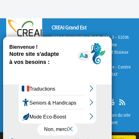
CREAI Grand Est
Cité administrative Tirlet : Bât. 3 – 51036
CHALONS-EN-CHAMPAGNE Cedex
Antenne Lorraine : 132 rue André Bisiaux
54320 Maxéville
Antenne Alsace : Place de la Gare - Centre
d'Affaires le 1840 – 67600 SELESTAT
SUIVEZ-NOUS
Mentions Légales
Cookies
Plan du site
Copyright
Différent et compétent
RGPD
Ce site utilise des cookies pour fonctionner correctement.
Plus