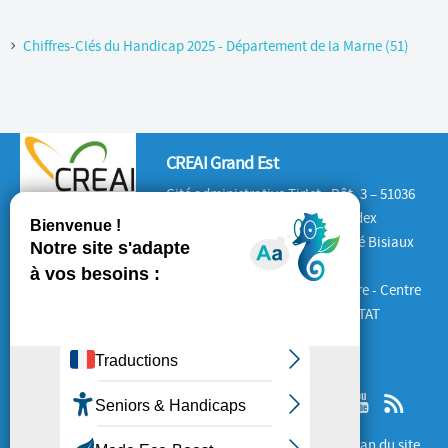
Chiffres-Clés du Handicap 2025 - Département de la Marne (51)
CREAI Grand Est
Cité administrative Tirlet : Bât. 3 – 51036
CHALONS-EN-CHAMPAGNE Cedex
Antenne Lorraine : 132 rue André Bisiaux
54320 Maxéville
Antenne Alsace : Place de la Gare - Centre
d'Affaires le 1840 – 67600 SELESTAT
SUIVEZ-NOUS
Mentions Légales
Cookies
Plan du site