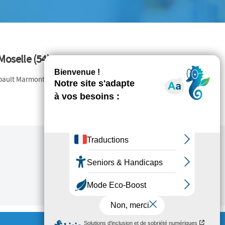
Moselle (54)
ibault Marmont, directeur du CREAI Grand Est.