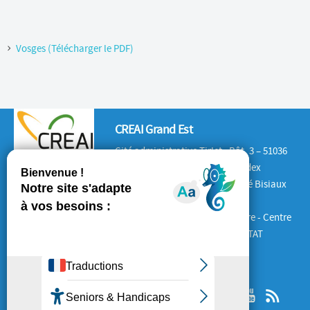
Vosges (Télécharger le PDF)
CREAI Grand Est
Cité administrative Tirlet : Bât. 3 – 51036
CHALONS-EN-CHAMPAGNE Cedex
Antenne Lorraine : 132 rue André Bisiaux
54320 Maxéville
Antenne Alsace : Place de la Gare - Centre
d'Affaires le 1840 – 67600 SELESTAT
SUIVEZ-NOUS